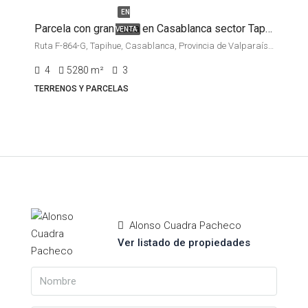
EN
Parcela con gran casa en Casablanca sector Tapihue
VENTA
Ruta F-864-G, Tapihue, Casablanca, Provincia de Valparaíso, Región de Valparaíso, Chile
4
5280
m²
3
TERRENOS Y PARCELAS
Alonso Cuadra Pacheco
Ver listado de propiedades